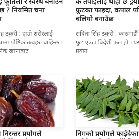
 फूर्तिलो
र स्वस्थ बनाउन
के तपाईंलाई
थाहा छ ड्र
न्छ ? नियमित चना
फ्रुटका फाइदा, कपाल प
स
बलियो बनाउँछ
ह ठकुरी : हाम्रो शरीरलाई
सविता सिंह ठकुरी : काठमाडौं 
त्रामा पौष्टिक तत्वहरु चाहिन्छ ।
फ्रुट एउटा बिदेशी फल हो । 
अनेक खानाबाट
प्रयोग
 निरन्तर
प्रयोगले
निमको प्रयोगले
फाईदैफा