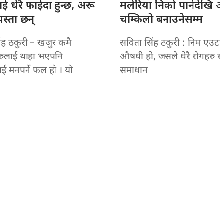
 धेरै फाईदा हुन्छ, अरू
मलेरिया निको पार्नेदेखि 
स्ता छन्
चम्किलो बनाउनेसम्म
ंह ठकुरी – खजुर कमै
सविता सिंह ठकुरी : निम एउटा
रुलाई थाहा भएपनि
औषधी हो, जसले धेरै रोगहरु 
ाई मनपर्ने फल हो । यो
समाधान