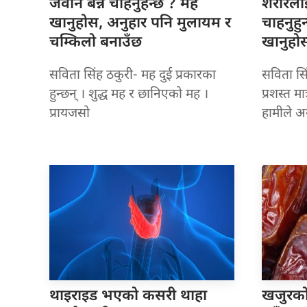
जवान बन्न
चाहनुहन्छ ? मह
शरीरलाई
खानुहोस, अनुहार पनि मुलायम र
चाहनुहु
चम्किलो बनाउँछ
खानुहो
सविता सिंह ठकुरी- मह दुई प्रकारका
सविता सिं
हुन्छन् । शुद्ध मह र छानिएको मह ।
प्रशस्त मा
प्रायजसो
हामीले 
थाइराइड भएको
कसरी थाहा
खजुरको