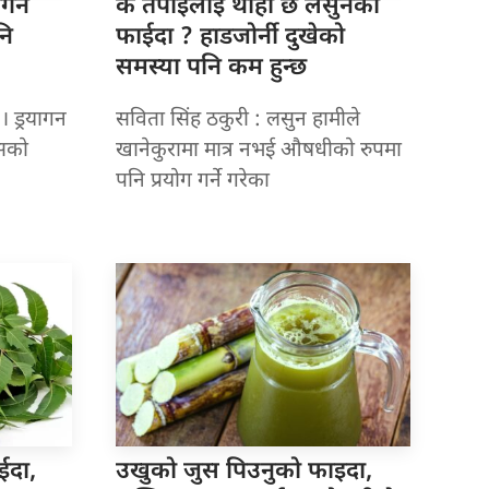
यागन
के तपाईंलाई
थाहा छ लसुनका
नि
फाईदा ? हाडजोर्नी दुखेको
समस्या पनि कम हुन्छ
। ड्रयागन
सविता सिंह ठकुरी : लसुन हामीले
यसको
खानेकुरामा मात्र नभई औषधीको रुपमा
पनि प्रयोग गर्ने गरेका
ईदा,
उखुको जुस
पिउनुको फाइदा,