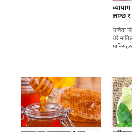
व्यायाम 
लाग्छ र
सविता सिं
धेरै मानि
मानिसहरुल