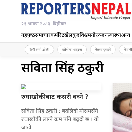
२१ श्रावण २०८३, बिहीबार
गृहपृष्‍ठ
समाचार
कर्पोरेट
खेलकुद
विश्व
मनोरञ्जन
स्वास्थ्य
अन्य
केपी शर्मा ओली
कोरोना भाइरस
नेकपा एमाले
नेपाली
सविता सिंह ठकुरी
रुघाखोकीबाट कसरी
बच्ने ?
सविता सिंह ठकुरी : बदलिदो मौसमसँगै
रुघाखोकी लाग्ने क्रम पनि बढ्दो छ । यो
जाडो