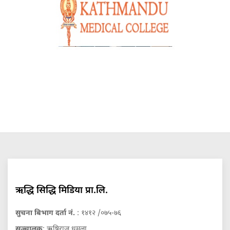
ऋद्धि सिद्धि मिडिया प्रा.लि.
सुचना बिभाग दर्ता नं.
: १४१२ /०७५-७६
सञ्चालक
: ऋषिराज धमला