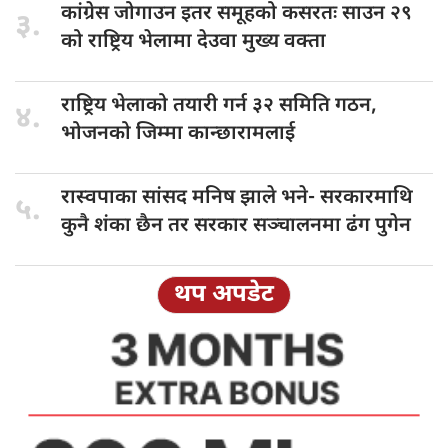
कांग्रेस जोगाउन
इतर समूहको कसरतः साउन २९
३.
को राष्ट्रिय भेलामा देउवा मुख्य वक्ता
राष्ट्रिय भेलाको
तयारी गर्न ३२ समिति गठन,
४.
भोजनको जिम्मा कान्छारामलाई
रास्वपाका सांसद
मनिष झाले भने- सरकारमाथि
५.
कुनै शंका छैन तर सरकार सञ्चालनमा ढंग पुगेन
थप अपडेट