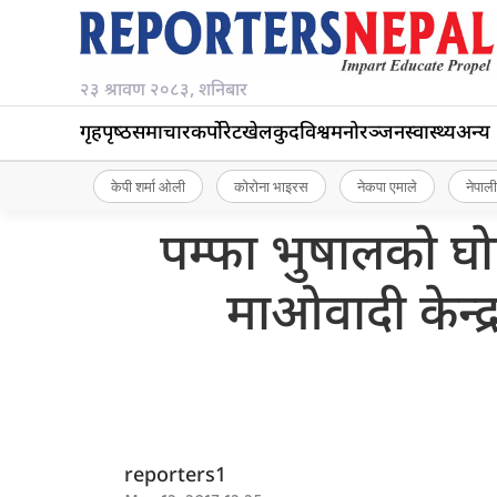
२३ श्रावण २०८३, शनिबार
गृहपृष्‍ठ
समाचार
कर्पोरेट
खेलकुद
विश्व
मनोरञ्जन
स्वास्थ्य
अन्य
केपी शर्मा ओली
कोरोना भाइरस
नेकपा एमाले
नेपाली
पम्फा भुषालको घोष
माओवादी केन्द
reporters1