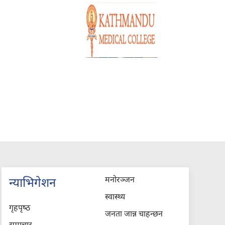
मनोरञ्जन
न्याभिगेशन
स्वास्थ्य
गृहपृष्‍ठ
जनता जान्न चाहन्छन