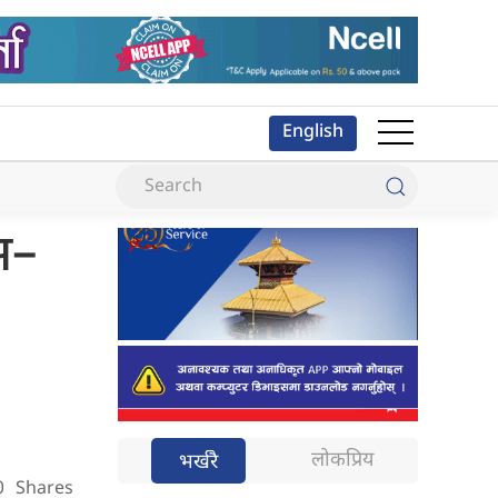
English
स–
लोकप्रिय
भर्खरै
0
Shares