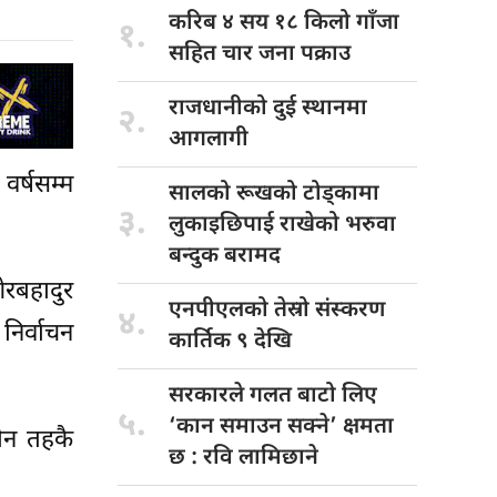
करिब ४
सय १८ किलो गाँजा
१.
सहित चार जना पक्राउ
राजधानीको दुई
स्थानमा
२.
आगलागी
वर्षसम्म
सालको रूखको
टोड्कामा
३.
लुकाइछिपाई राखेको भरुवा
बन्दुक बरामद
ेरबहादुर
एनपीएलको तेस्रो
संस्करण
४.
 निर्वाचन
कार्तिक ९ देखि
सरकारले गलत
बाटो लिए
५.
‘कान समाउन सक्ने’ क्षमता
ीन तहकै
छ : रवि लामिछाने