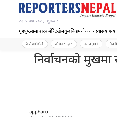
२२ श्रावण २०८३, शुक्रबार
गृहपृष्‍ठ
समाचार
कर्पोरेट
खेलकुद
विश्व
मनोरञ्जन
स्वास्थ्य
अन्य
केपी शर्मा ओली
कोरोना भाइरस
नेकपा एमाले
नेपाली
निर्वाचनकाे मुखमा स
appharu