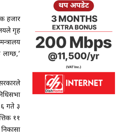
थप अपडेट
एक हजार
लयले गृह
न्त्रालय
 लाग्छ,’
सरकारले
िनिधिसभा
 ६ गते ३
त्तिक ११
ा निकासा