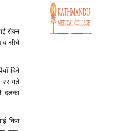
ाई रोक्न
ताव सीधै
याँ दिने
ज २२ गते
ले दलका
सलाई किन