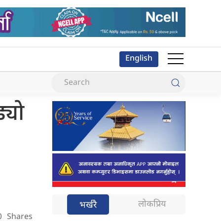
English
याे
लोकप्रिय
भर्खरै
0
Shares