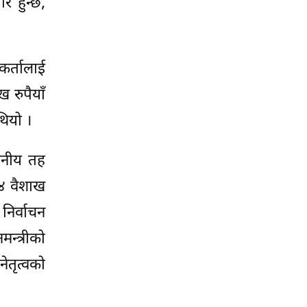
र हुन्छ,
कर्तालाई
 रुपैयाँ
थियो ।
थानीय तह
७४ वैशाख
िर्वाचन
न्त्रीको
ेतृत्वको