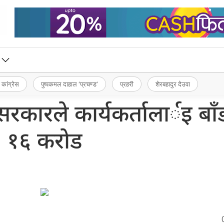
 कांग्रेस
पुष्पकमल दाहाल ‘प्रचण्ड’
प्रहरी
शेरबहादुर देउवा
रकारले कार्यकर्तालार्इ बाँड्
१६ कराेड