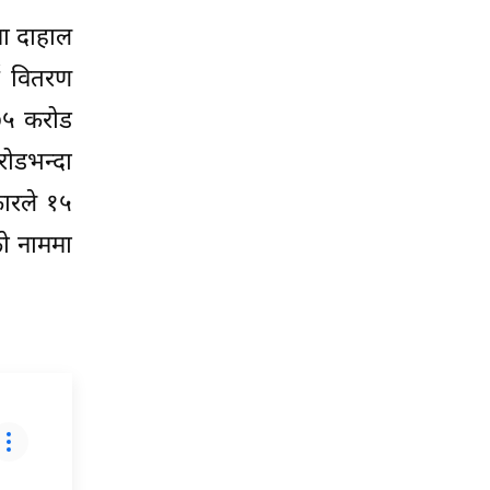
मा दाहाल
ई वितरण
 ७५ करोड
रोडभन्दा
ारले १५
ो नाममा