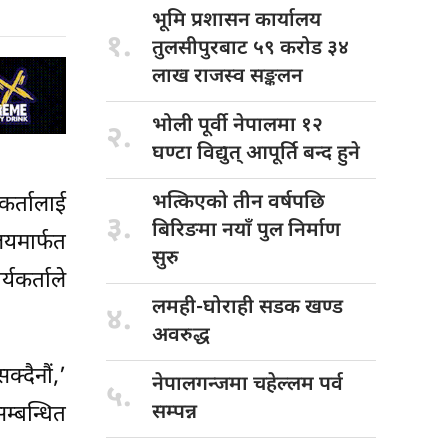
भूमि प्रशासन
कार्यालय
१.
तुलसीपुरबाट ५९ करोड ३४
लाख राजस्व सङ्कलन
भोली पूर्वी
नेपालमा १२
२.
घण्टा विद्युत् आपूर्ति बन्द हुने
भत्किएको तीन
वर्षपछि
र्तालाई
३.
बिरिङमा नयाँ पुल निर्माण
यमार्फत
सुरु
यकर्ताले
लमही-घोराही सडक
खण्ड
४.
अवरुद्ध
्दैनौं,’
नेपालगन्जमा चहेल्लम
पर्व
५.
सम्पन्न
म्बन्धित