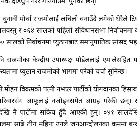
निकै दौडधुप गरेर गाउँगाउँमा पुगेका छन्।
चुनावी मोर्चा राजमोलाई लचिलो बनाउँदै लगेको धेरैले टिप्
िलवस्तु र ०६४ सालको पहिलो संविधानसभा निर्वाचनमा 
 ०७० सालको निर्वाचनमा प्युठानबाट समानुपातिक सांसद भइ
पनि राजमोका केन्द्रीय उपाध्यक्ष पौडेललाई एमालेसहित
क्रियतामा प्युठान राजमोको भागमा परेको चर्चा सुनिन्छ।
े मोहन विक्रमको पत्नी नभएर पार्टीको योगदानका हिसा
रपरिवारसँग आफूलाई नजोड्नसमेत आग्रह गरेकी छन्। 
जीवनदेखि नै पार्टीमा सक्रिय हुँदै आएकी हुन्। ०४१ सालद
ालमा साढे तीन महिना उनले जनआन्दोलनका क्रममा बन्