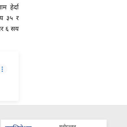
म हेर्दा
सय ३५ र
ार ६ सय