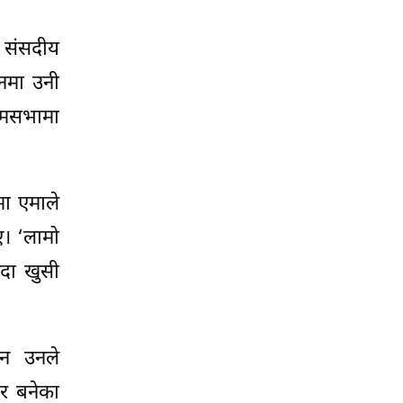
ो संसदीय
चनमा उनी
 आमसभामा
मा एमाले
ए। ‘लामो
ँदा खुसी
उन उनले
र बनेका