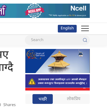
English
भए
ग्दै
लोकप्रिय
भर्खरै
0
Shares