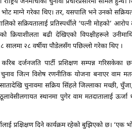
ष्ट्रिय जनमोर्चाको चुनावी प्रचारप्रसारमा सामेल हुन्थे।
सँग भोट माग्ने गरेका थिए। तर, यसपालि भने उनको सक्रिय
लिको सक्रियतालाई प्रतिस्पर्धीले ‘पत्नी मोहको’ आरो
नको क्रियाशीलता बढी देखिएको विपक्षीहरूले उनीमा
०५८ सालमा २८ वर्षीया पौडेलसँग पछिल्लो गरेका थिए ।
रिब दर्जनजति पार्टी प्रशिक्षण सम्पन्न गरिसकेका छन
ंहले चुनाव जित्न विशेष रणनीतिक योजना बनाएर वाम म
ातादेखि चुनावमा सक्रिय सिंहले जिल्लाका मच्छी, चुँजा,
ठूलावेसीलगायत स्थानमा पुगेर वाम मतदातालाई ऊर्जा थ
ालाई प्रक्षिक्षण दिने कार्यक्रम रहेको बुझिएको छ। ‘एक भ