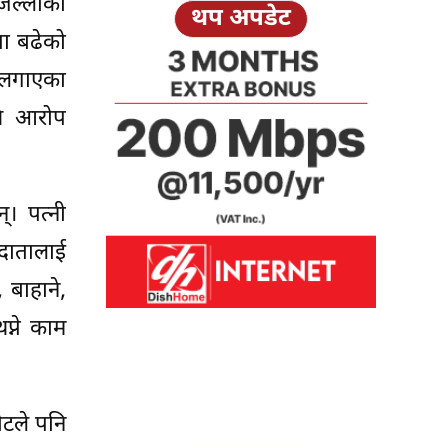
 जिल्लाका
थप अपडेट
ता बढेको
प लगाएका
थि आरोप
्। पत्नी
तदातालाई
 बाहाने,
प्ने काम
ोटले पनि