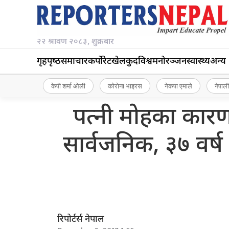
२२ श्रावण २०८३, शुक्रबार
गृहपृष्‍ठ
समाचार
कर्पोरेट
खेलकुद
विश्व
मनोरञ्जन
स्वास्थ्य
अन्य
केपी शर्मा ओली
कोरोना भाइरस
नेकपा एमाले
नेपाली
पत्नी मोहका कार
सार्वजनिक, ३७ वर्ष 
रिपोर्टर्स नेपाल