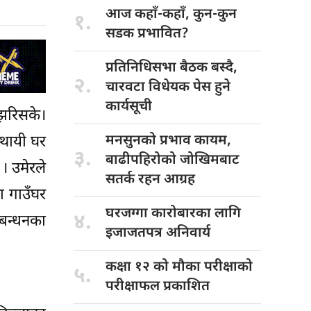
आज कहाँ-कहाँ,
कुन-कुन
१.
सडक प्रभावित?
प्रतिनिधिसभा बैठक
बस्दै,
२.
चारवटा विधेयक पेस हुने
कार्यसूची
 झरिसके।
मनसुनको प्रभाव
कायम,
थायी घर
३.
बाढीपहिरोको जोखिमबाट
। उमेरले
सतर्क रहन आग्रह
ा गाउँघर
घरजग्गा कारोबारका
लागि
४.
ठबन्धनका
इजाजतपत्र अनिवार्य
कक्षा १२
को मौका परीक्षाको
५.
परीक्षाफल प्रकाशित