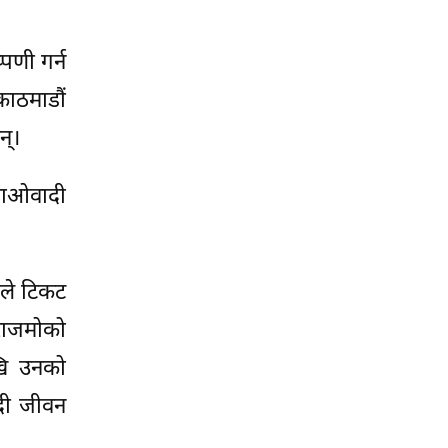
पणी गर्न
काठमाडौं
न्।
 माओवादी
बले टिकट
राजमोको
ेखि उनको
दी जीवन