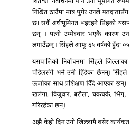
बितेका निर्वाचनमा पनि उनी भूमीगत रूपमा रा
निश्चित ठाउँमा मात्र पुगेर उनले मतदाता
छ। सधैँ अर्धभूमिगत भइरहने सिंहको यसपा
छन् । पत्नी उम्मेदवार भएकै कारण उ
लगाउँछन् । सिंहले आफू ६५ वर्षको हुँदा 
यसपालिको निर्वाचनमा सिंहले जिल्लाका क
पौडेलसँगै भने उनी हिँडेका छैनन्। सि
ऊर्जाका साथ प्रशिक्षण दिँदै आएका छन्। स
खलंगा, विजुवार, बरौला, चकचके, भिंगृ, 
गरिरहेका छन्।
अझै केही दिन उनी जिल्लामै बसेर कार्यकर्त