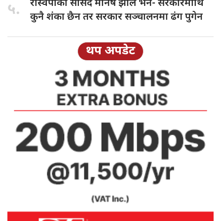
रास्वपाका सांसद
मनिष झाले भने- सरकारमाथि
५.
कुनै शंका छैन तर सरकार सञ्चालनमा ढंग पुगेन
थप अपडेट