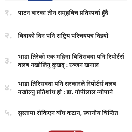
१.
पाटन बारका
तीन समूहबिच प्रतिस्पर्धा हुँदै
२.
बिदाको दिन
पनि राष्ट्रिय परिचयपत्र दिइयाे
भाडा तिरेको
एक महिना बितिसक्दा पनि रिपोर्टर्स
३.
क्लब नखोलिनु दुःखद् : रञ्जन खनाल
भाडा तिरिसक्दा
पनि सरकारले रिपोर्टर्स क्लब
४.
नखोल्नु प्रतिशोध हाे : डा‍‍‍. गोपीलाल न्यौपाने
५.
सुस्तामा रोकिएन
बाँध कटान, स्थानीय चिन्तित