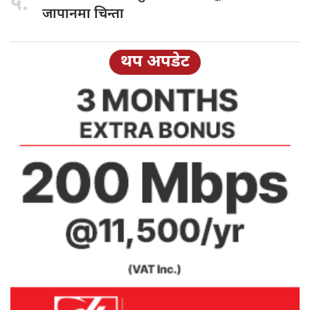
५.
जापानमा चिन्ता
थप अपडेट