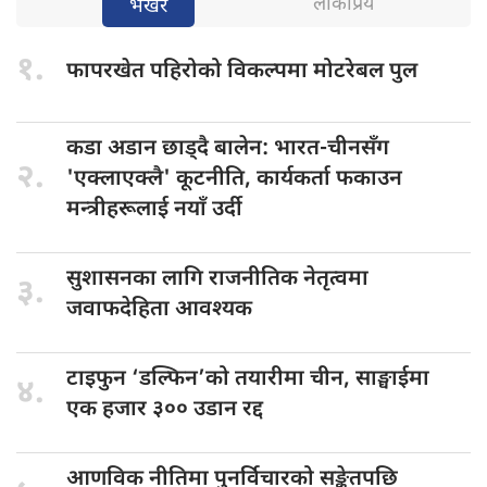
लोकप्रिय
भर्खरै
१.
फापरखेत पहिरोको
विकल्पमा मोटरेबल पुल
कडा अडान
छाड्दै बालेन: भारत-चीनसँग
२.
'एक्लाएक्लै' कूटनीति, कार्यकर्ता फकाउन
मन्त्रीहरूलाई नयाँ उर्दी
सुशासनका लागि
राजनीतिक नेतृत्वमा
३.
जवाफदेहिता आवश्यक
टाइफुन ‘डल्फिन’को
तयारीमा चीन, साङ्घाईमा
४.
एक हजार ३०० उडान रद्द
आणविक नीतिमा
पुनर्विचारको सङ्केतपछि