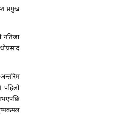
ेश प्रमुख
को नतिजा
धीप्रसाद
अन्तरिम
को पहिलो
 नभएपछि
पुष्पकमल