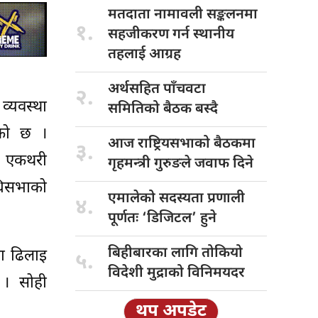
मतदाता नामावली
सङ्कलनमा
१.
सहजीकरण गर्न स्थानीय
तहलाई आग्रह
अर्थसहित पाँचवटा
२.
 व्यवस्था
समितिको बैठक बस्दै
एको छ ।
आज राष्ट्रियसभाको
बैठकमा
३.
ने एकथरी
गृहमन्त्री गुरुङले जवाफ दिने
िधिसभाको
एमालेको सदस्यता
प्रणाली
४.
पूर्णतः ‘डिजिटल’ हुने
बिहीबारका लागि
तोकियो
मा ढिलाइ
५.
विदेशी मुद्राको विनिमयदर
ो । सोही
थप अपडेट