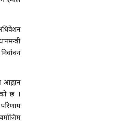
नि एमाले
् अधिवेशन
नमन्त्री
 निर्वाचन
 आह्वान
रेको छ ।
म परिणाम
नबमोजिम