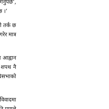
्नुपर्छ’,
छ ।’
ो तर्क छ
रेर मात्र
न आह्वान
ले शपथ नै
िधिसभाको
ी विवादमा