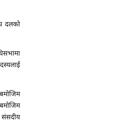
दीय दलको
िधिसभामा
सदस्यलाई
) बमोजिम
) बमोजिम
ो संसदीय