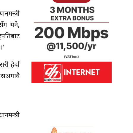
ानमन्त्री
सँग भने,
्रपतिबाट
 ।’
ी हेर्दा
्यसअगावै
ानमन्त्री