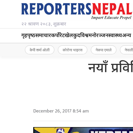
२२ श्रावण २०८३, शुक्रबार
गृहपृष्‍ठ
समाचार
कर्पोरेट
खेलकुद
विश्व
मनोरञ्जन
स्वास्थ्य
अन्य
केपी शर्मा ओली
कोरोना भाइरस
नेकपा एमाले
नेपाली
नयाँ प्र
December 26, 2017 8:54 am