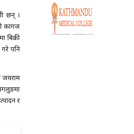
ी छन् ।
ाली कागज
ा बिक्री
 गरे पनि
ष जयराम
बागलुङमा
त्पादन र