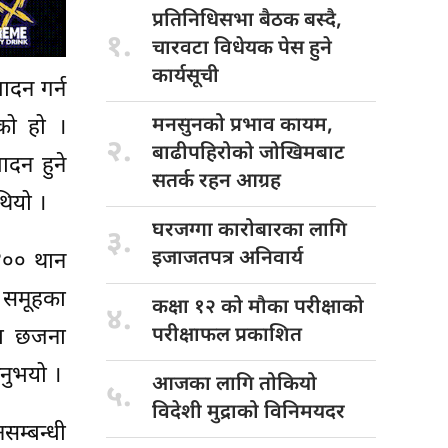
प्रतिनिधिसभा बैठक
बस्दै,
१.
चारवटा विधेयक पेस हुने
कार्यसूची
ादन गर्न
मनसुनको प्रभाव
कायम,
को हो ।
२.
बाढीपहिरोको जोखिमबाट
ादन हुने
सतर्क रहन आग्रह
थियो ।
घरजग्गा कारोबारका
लागि
३.
इजाजतपत्र अनिवार्य
 ४०० थान
 समूहका
कक्षा १२
को मौका परीक्षाको
४.
परीक्षाफल प्रकाशित
मा छजना
नुभयो ।
आजका लागि
तोकियो
५.
विदेशी मुद्राको विनिमयदर
सम्बन्धी