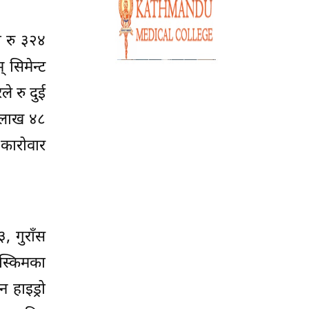
ा रु ३२४
 सिमेन्ट
े रु दुई
२ लाख ४८
 कारोवार
, गुराँस
ड स्किमका
 हाइड्रो