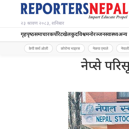
२३ श्रावण २०८३, शनिबार
गृहपृष्‍ठ
समाचार
कर्पोरेट
खेलकुद
विश्व
मनोरञ्जन
स्वास्थ्य
अन्य
केपी शर्मा ओली
कोरोना भाइरस
नेकपा एमाले
नेपाली
नेप्से पर