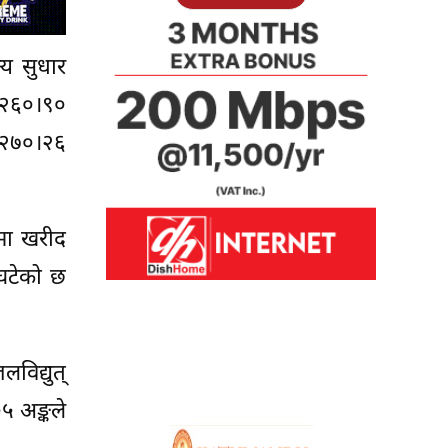
य सुधार
र २६०।९०
ई २७०।२६
मा खरीद
घटेको छ
विद्युत्
५ अङ्कले