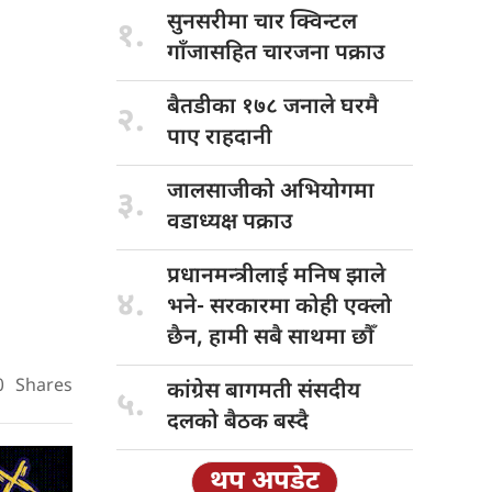
सुनसरीमा चार
क्विन्टल
१.
गाँजासहित चारजना पक्राउ
बैतडीका १७८
जनाले घरमै
२.
पाए राहदानी
जालसाजीको अभियोगमा
३.
वडाध्यक्ष पक्राउ
प्रधानमन्त्रीलाई मनिष
झाले
४.
भने- सरकारमा कोही एक्लो
छैन, हामी सबै साथमा छौँ
0
Shares
कांग्रेस बागमती
संसदीय
५.
दलको बैठक बस्दै
थप अपडेट