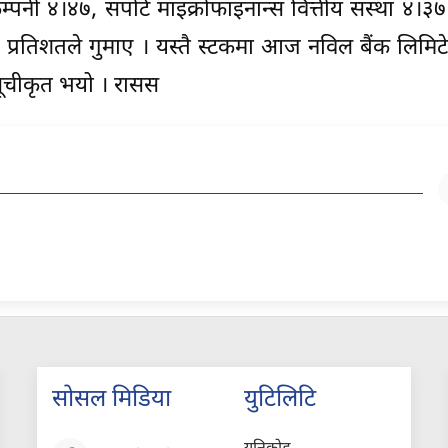
पनी ४।४७, सपोर्ट माइक्रोफाइनान्स वित्तीय संस्था ४।३
८४ प्रतिशतले गुमाए । यस्तै स्टकमा आज नविल बैंक लिमि
सूचीकृत भयो । रासस
सोसल मिडिया
युटिलिटि