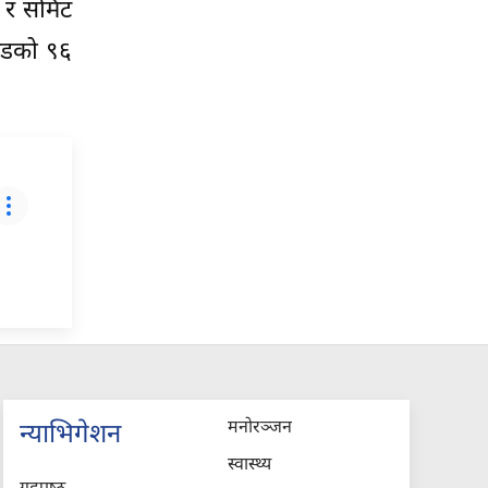
७ र समिट
टेडको ९६
मनोरञ्जन
न्याभिगेशन
स्वास्थ्य