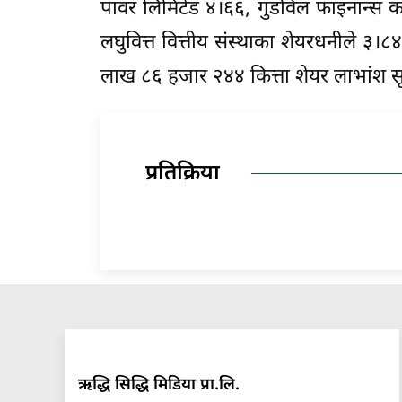
पावर लिमिटेड ४।६६, गुडविल फाइनान्स कम्
लघुवित्त वित्तीय संस्थाका शेयरधनीले ३।
लाख ८६ हजार २४४ कित्ता शेयर लाभांश 
प्रतिक्रिया
ऋद्धि सिद्धि मिडिया प्रा.लि.