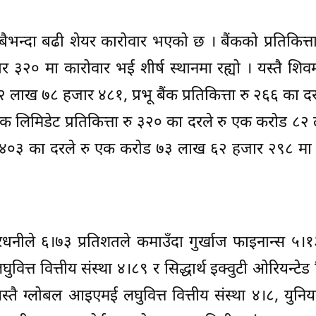
ैभन्दा बढी शेयर कारोवार भएको छ । बैंकको प्रतिकित्त
२० मा कारोवार भई शीर्ष स्थानमा रह्यो । यस्तै शिवम्
२ लाख ७८ हजार ४८१, प्रभू बैंक प्रतिकित्ता रु २६६ का दरल
ंक लिमिडेट प्रतिकित्ता रु ३२० का दरले रु एक करोड ८
 रु ४०३ का दरले रु एक करोड ७३ लाख ६२ हजार २९८ मा
रधनीले ६।७३ प्रतिशतले कमाउँदा गुर्खाज फाइनान्स ५।१३
लघुवित्त वित्तीय संस्था ४।८९ र सिद्धार्थ इक्वुटी ओरियन्टे
्तै ग्लोबल आइएमई लघुवित्त वित्तीय संस्था ४।८, युनियन