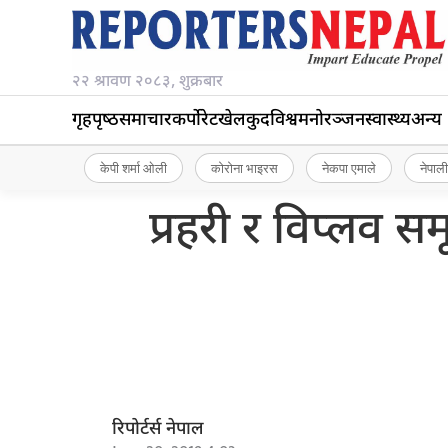
२२ श्रावण २०८३, शुक्रबार
गृहपृष्‍ठ
समाचार
कर्पोरेट
खेलकुद
विश्व
मनोरञ्जन
स्वास्थ्य
अन्य
केपी शर्मा ओली
कोरोना भाइरस
नेकपा एमाले
नेपाली
प्रहरी र विप्लव सम
रिपोर्टर्स नेपाल