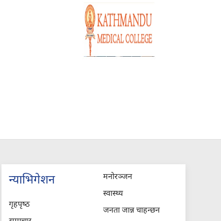
मनोरञ्जन
न्याभिगेशन
स्वास्थ्य
गृहपृष्‍ठ
जनता जान्न चाहन्छन