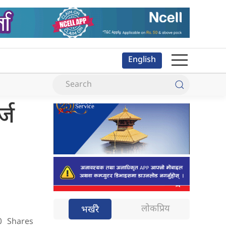
English
्ज
लोकप्रिय
भर्खरै
0
Shares