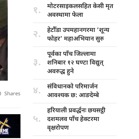
मोटरसाइकलसहित केसी
मृत
१.
अवस्थामा फेला
हेटौँडा उपमहानगरमा
‘शून्य
२.
फोहर’ महाअभियान सुरु
पूर्वका पाँच
जिल्लामा
३.
शनिबार १२ घण्टा विद्युत्
अवरुद्ध हुने
संविधानको परिमार्जन
४.
0
Shares
आवश्यक छ: आङदेम्बे
हरियाली प्रवर्द्धनः
छयसट्ठी
५.
दशमलव पाँच हेक्टरमा
वृक्षरोपण