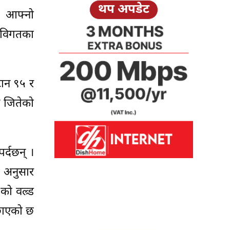
थप अपडेट
ले आफ्नो
 विगतका
टान ९५ र
र जितेको
र्दछन् ।
ी अनुसार
ो वल्र्ड
 छाएको छ