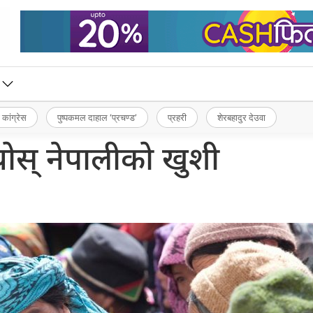
 कांग्रेस
पुष्पकमल दाहाल ‘प्रचण्ड’
प्रहरी
शेरबहादुर देउवा
ोस् नेपालीको खुशी