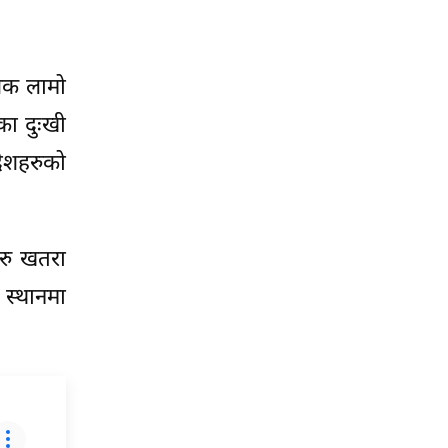
शक लामो
का दुःखी
देशहरुको
हरु खतरा
 स्थानमा