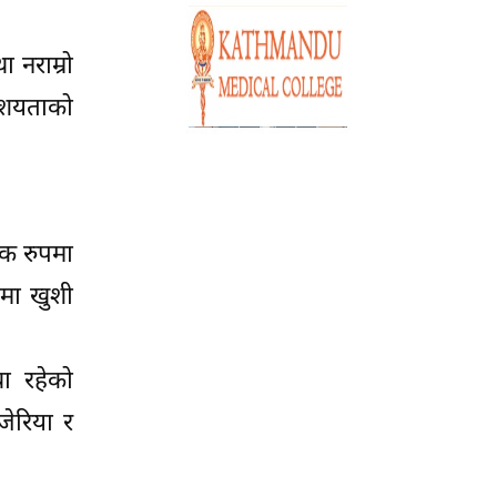
 नराम्रो
ाशयताको
िक रुपमा
ैमा खुशी
ा रहेको
जेरिया र