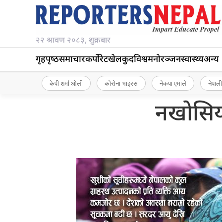
२२ श्रावण २०८३, शुक्रबार
गृहपृष्‍ठ
समाचार
कर्पोरेट
खेलकुद
विश्व
मनोरञ्जन
स्वास्थ्य
अन्य
केपी शर्मा ओली
कोरोना भाइरस
नेकपा एमाले
नेपाली
नखोसिय