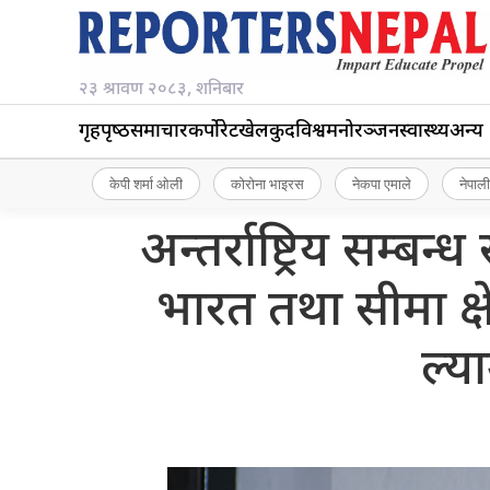
२३ श्रावण २०८३, शनिबार
गृहपृष्‍ठ
समाचार
कर्पोरेट
खेलकुद
विश्व
मनोरञ्जन
स्वास्थ्य
अन्य
केपी शर्मा ओली
कोरोना भाइरस
नेकपा एमाले
नेपाली
अन्तर्राष्ट्रिय सम्
भारत तथा सीमा क्ष
ल्य