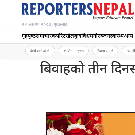
२२ श्रावण २०८३, शुक्रबार
गृहपृष्‍ठ
समाचार
कर्पोरेट
खेलकुद
विश्व
मनोरञ्जन
स्वास्थ्य
अन्य
केपी शर्मा ओली
कोरोना भाइरस
नेकपा एमाले
नेपाली
बिवाहको तीन दिनसम