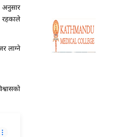
ो अनुसार
स रहकाले
र लाग्ने
िश्वासको