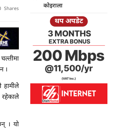
कोइराला
0
Shares
थप अपडेट
 चल्तीमा
छन ।
ो हामीले
 रहेकाले
छन् । यो