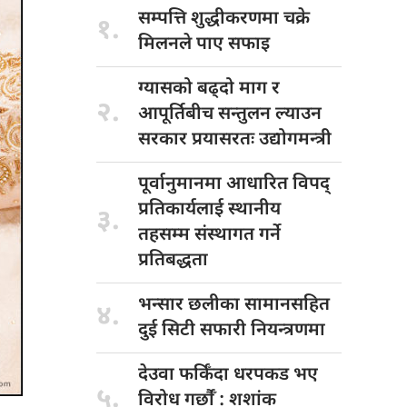
सम्पत्ति शुद्धीकरणमा
चक्रे
१.
मिलनले पाए सफाइ
ग्यासको बढ्दो
माग र
२.
आपूर्तिबीच सन्तुलन ल्याउन
सरकार प्रयासरतः उद्योगमन्त्री
पूर्वानुमानमा आधारित
विपद्
प्रतिकार्यलाई स्थानीय
३.
तहसम्म संस्थागत गर्ने
प्रतिबद्धता
भन्सार छलीका
सामानसहित
४.
दुई सिटी सफारी नियन्त्रणमा
देउवा फर्किँदा
धरपकड भए
५.
विरोध गर्छौँं : शशांक