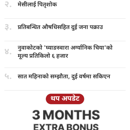
२.
मेसीलाई पितृशोक
३.
प्रतिबन्धित औषधिसहित
दुई जना पक्राउ
नुवाकोटको 'घ्याङस्वारा
अर्ग्यानिक चिया'को
४.
मूल्य प्रतिकिलो ६ हजार
५.
सात महिनाको
सम्झौता, दुई वर्षमा सकिएन
थप अपडेट