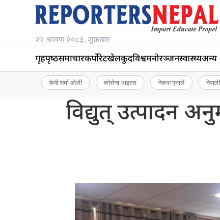
२२ श्रावण २०८३, शुक्रबार
गृहपृष्‍ठ
समाचार
कर्पोरेट
खेलकुद
विश्व
मनोरञ्जन
स्वास्थ्य
अन्य
केपी शर्मा ओली
कोरोना भाइरस
नेकपा एमाले
नेपाली
विद्युत् उत्पादन अ