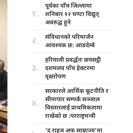
पूर्वका पाँच
जिल्लामा
१.
शनिबार १२ घण्टा विद्युत्
अवरुद्ध हुने
संविधानको परिमार्जन
२.
आवश्यक छ: आङदेम्बे
हरियाली प्रवर्द्धनः
छयसट्ठी
३.
दशमलव पाँच हेक्टरमा
वृक्षरोपण
सरकारले आर्थिक
कूटनीति र
सीमापार सम्पर्क सञ्जाल
४.
विस्तारलाई प्राथमिकतामा
राखेको छ :परराष्ट्रमन्त्री
‘द राइज
अफ साम्राज्य’मा