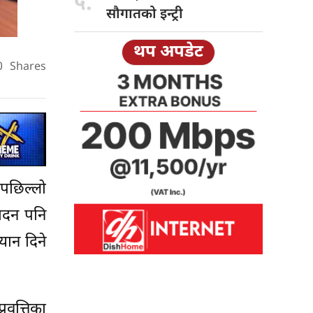
५.
सौगातको इन्ट्री
थप अपडेट
0
Shares
 पछिल्लो
पादन पनि
यान दिने
वृत्तिका