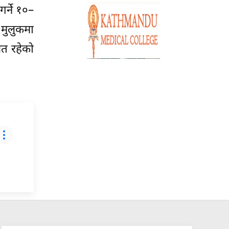
र्ने १०–
 मुलुकमा
शत रहेको