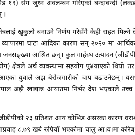
िड १९) सँग जुध्न अवलम्बन गरिएको बन्दाबन्दी (लकड
् ।
त्रलाई खुकुलो बनाउने निर्णय गरेसँगै केही राहत मिल्ने द
 र व्यापारमा घाटा आदिका कारण सन् २०२० मा आर्थिक 
िशत जनसङ्ख्या आश्रित छन् । कुल गार्हस्थ उत्पादन (जीडीप
्योग) क्षेत्रले अर्थ व्यवस्थामा सहयोग पु¥याएको थियो तर
ाट आएका युवाले अझ बेरोजगारीको चाप बढाउनेछन् । यसर्थ
ेपाल अझै खाद्यान्न आयातमा निर्भर देश भएकाले उच्च
ेषण जीडीपीको २३ प्रतिशत आय कोभिड असरका कारण धराशा
आप्रवाह ८.७९ खर्ब रुपियाँ भएकोमा चालु आ।व।मा करिब 