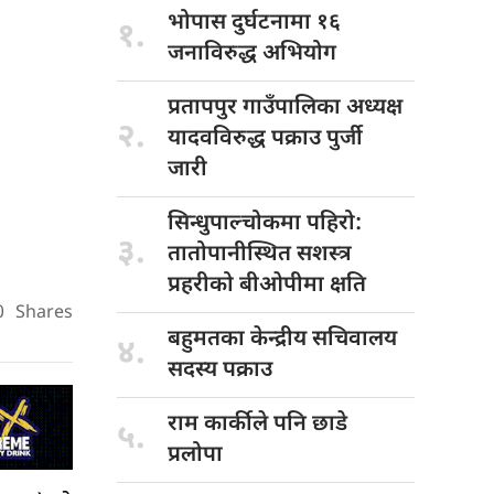
भोपास दुर्घटनामा
१६
१.
जनाविरुद्ध अभियोग
प्रतापपुर गाउँपालिका
अध्यक्ष
२.
यादवविरुद्ध पक्राउ पुर्जी
जारी
सिन्धुपाल्चोकमा पहिरो:
३.
तातोपानीस्थित सशस्त्र
प्रहरीको बीओपीमा क्षति
0
Shares
बहुमतका केन्द्रीय
सचिवालय
४.
सदस्य पक्राउ
राम कार्कीले
पनि छाडे
५.
प्रलोपा