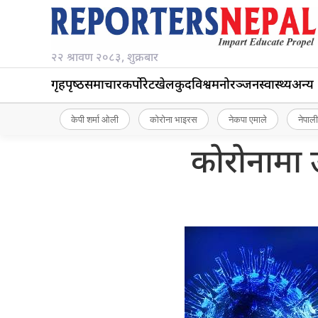
२२ श्रावण २०८३, शुक्रबार
गृहपृष्‍ठ
समाचार
कर्पोरेट
खेलकुद
विश्व
मनोरञ्जन
स्वास्थ्य
अन्य
केपी शर्मा ओली
कोरोना भाइरस
नेकपा एमाले
नेपाली
कोरोनामा उ