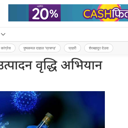
 कांग्रेस
पुष्पकमल दाहाल ‘प्रचण्ड’
प्रहरी
शेरबहादुर देउवा
त्पादन वृद्धि अभियान