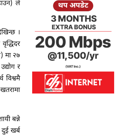
ाउन) ले
थप अपडेट
ेखिन्छ ।
वृद्धिदर
ी) मा २७
 उद्योग र
 विश्वमै
 खतरामा
यी बन्ने
दुई खर्ब