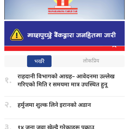
लोकप्रिय
भर्खरै
राहदानी विभागको
आग्रह– आवेदनमा उल्लेख
१.
गरिएको मिति र समयमा मात्र उपस्थित हुनू
२.
हर्मुजमा शुल्क
लिने इरानको अडान
३.
१४ जना
जुवा खेल्दै गरेकाहरू पक्राउ