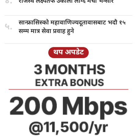
४.
राजस्व लक्ष्यतर्फ
उकालो लाग्दै मेची भन्सार
सान्फ्रासिस्को महावाणिज्यदूतावासबाट
भदौ १५
५.
सम्म मात्र सेवा प्रवाह हुने
थप अपडेट