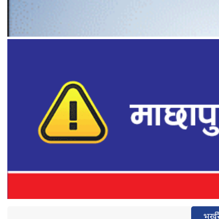
भर्खर