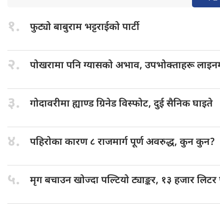
१.
फुट्यो बाबुराम
भट्टराईको पार्टी
२.
पोखरामा पनि
ग्यासको अभाव, उपभोक्ताहरू लाइन
३.
गोदावरीमा ह्याण्ड
ग्रिनेड विस्फोट, दुई सैनिक घाइते
४.
पहिरोका कारण
८ राजमार्ग पूर्ण अवरुद्ध, कुन कुन?
५.
मृग बचाउन
खोज्दा पल्टियो ट्याङ्कर, १३ हजार लिटर पेट