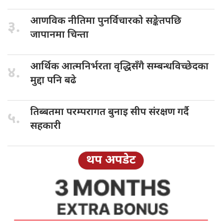
आणविक नीतिमा
पुनर्विचारको सङ्केतपछि
३.
जापानमा चिन्ता
आर्थिक आत्मनिर्भरता
वृद्धिसँगै सम्बन्धविच्छेदका
४.
मुद्दा पनि बढे
तिब्बतमा परम्परागत
बुनाइ सीप संरक्षण गर्दै
५.
सहकारी
थप अपडेट