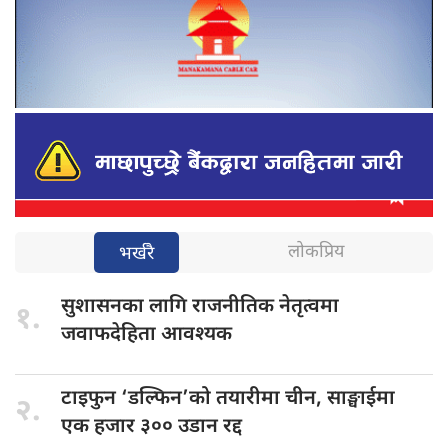
लोकप्रिय
भर्खरै
सुशासनका लागि
राजनीतिक नेतृत्वमा
१.
जवाफदेहिता आवश्यक
टाइफुन ‘डल्फिन’को
तयारीमा चीन, साङ्घाईमा
२.
एक हजार ३०० उडान रद्द