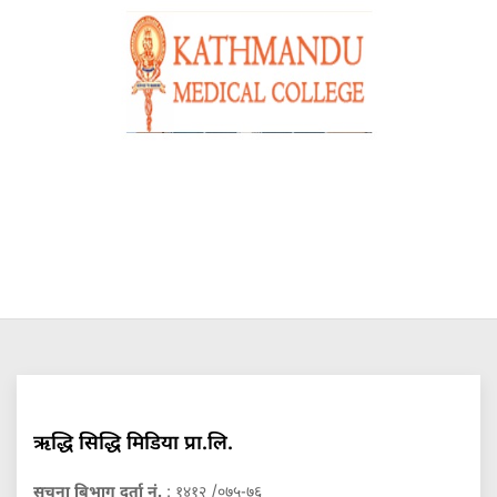
ऋद्धि सिद्धि मिडिया प्रा.लि.
सुचना बिभाग दर्ता नं.
: १४१२ /०७५-७६