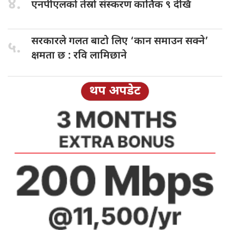
४.
एनपीएलको तेस्रो
संस्करण कार्तिक ९ देखि
सरकारले गलत
बाटो लिए ‘कान समाउन सक्ने’
५.
क्षमता छ : रवि लामिछाने
थप अपडेट