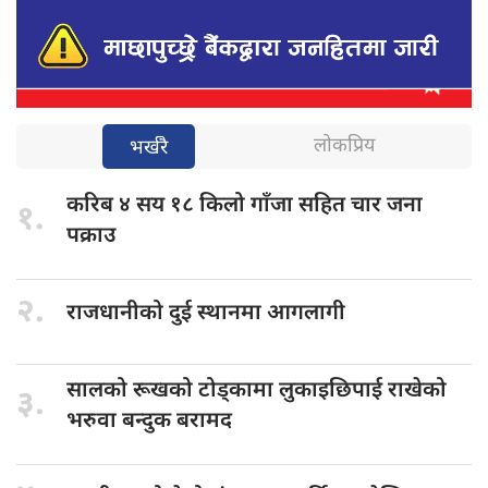
लोकप्रिय
भर्खरै
करिब ४
सय १८ किलो गाँजा सहित चार जना
१.
पक्राउ
२.
राजधानीको दुई
स्थानमा आगलागी
सालको रूखको
टोड्कामा लुकाइछिपाई राखेको
३.
भरुवा बन्दुक बरामद