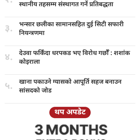
२.
स्थानीय तहसम्म संस्थागत गर्ने प्रतिबद्धता
भन्सार छलीका
सामानसहित दुई सिटी सफारी
३.
नियन्त्रणमा
देउवा फर्किँदा
धरपकड भए विरोध गर्छौँं : शशांक
४.
कोइराला
खाना पकाउने
ग्यासको आपूर्ति सहज बनाउन
५.
सांसदको जोड
थप अपडेट