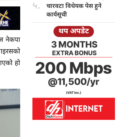
५.
चारवटा विधेयक पेस हुने
कार्यसूची
थप अपडेट
आज नेकपा
 भाइरसको
 आएको हो