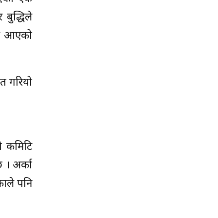
बुद्धिले
िर आएको
ित गरियो
ी कमिटि
 । अर्का
काले पनि