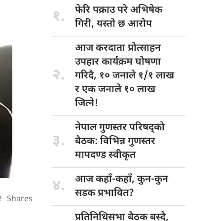
फेरि पक्राउ
परे अभिषेक
१.
गिरी, यस्तो छ आरोप
आज करदाता
प्रोत्साहन
उपहार कार्यक्रम घोषणा
२.
गरिदै, १० जनाले १/१ लाख
र एक जनाले १० लाख
जित्ने!
नेपाल गुणस्तर
परिषद्को
३.
बैठक: विभिन्न गुणस्तर
मापदण्ड स्वीकृत
आज कहाँ-कहाँ,
कुन-कुन
४.
सडक प्रभावित?
2
Shares
प्रतिनिधिसभा बैठक
बस्दै,