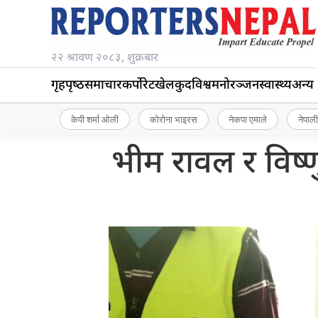
२२ श्रावण २०८३, शुक्रबार
गृहपृष्‍ठ
समाचार
कर्पोरेट
खेलकुद
विश्व
मनोरञ्जन
स्वास्थ्य
अन्य
केपी शर्मा ओली
कोरोना भाइरस
नेकपा एमाले
नेपाली
भीम रावल र विष्