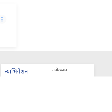
मनोरञ्जन
न्याभिगेशन
स्वास्थ्य
गृहपृष्‍ठ
जनता जान्न चाहन्छन
समाचार
सुरक्षा
अर्थ
फोटो फिचर
खेलकुद