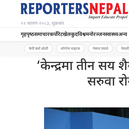
२२ श्रावण २०८३, शुक्रबार
गृहपृष्‍ठ
समाचार
कर्पोरेट
खेलकुद
विश्व
मनोरञ्जन
स्वास्थ्य
अन्य
केपी शर्मा ओली
कोरोना भाइरस
नेकपा एमाले
नेपाली
‘केन्द्रमा तीन सय शै
सरुवा र