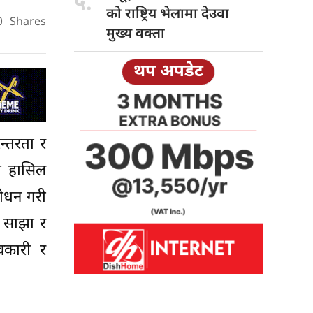
५.
को राष्ट्रिय भेलामा देउवा
0
Shares
मुख्य वक्ता
थप अपडेट
न्तरता र
धि हासिल
बोधन गरी
य साझा र
वकारी र