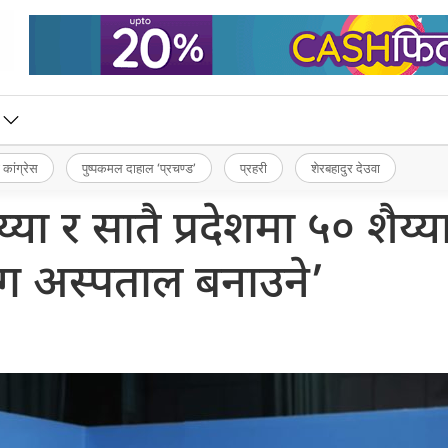
 कांग्रेस
पुष्पकमल दाहाल ‘प्रचण्ड’
प्रहरी
शेरबहादुर देउवा
य्या र सातै प्रदेशमा ५० शैय्
ोग अस्पताल बनाउने’