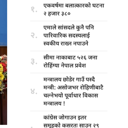
एकवर्षमा बलात्कारको
घटना
१.
२ हजार ३८०
एमाले सांसदले
कुनै पनि
२.
पारिवारिक सदस्यलाई
स्वकीय राख्न नपाउने
सीमा नाकाबाट
५२६ जना
३.
रोहिंग्या नेपाल प्रवेश
मन्त्रालय छोडेर
गाउँ पस्दै
मन्त्री: असोजभर रोहिणीबाटै
४.
चल्नेभयो पूर्वाधार विकास
मन्त्रालय !
कांग्रेस जोगाउन
इतर
समूहको कसरतः साउन २९