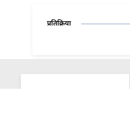
प्रतिक्रिया
ऋद्धि सिद्धि मिडिया प्रा.लि.
सुचना बिभाग दर्ता नं.
: १४१२ /०७५-७६
सञ्चालक
: ऋषिराज धमला
+977 01-5902213/14