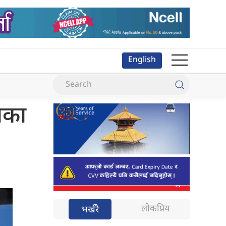
English
याका
लोकप्रिय
भर्खरै