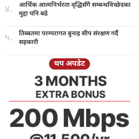
आर्थिक आत्मनिर्भरता
वृद्धिसँगै सम्बन्धविच्छेदका
४.
मुद्दा पनि बढे
तिब्बतमा परम्परागत
बुनाइ सीप संरक्षण गर्दै
५.
सहकारी
थप अपडेट