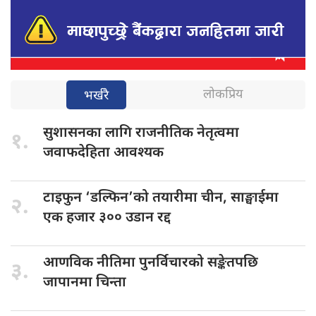
लोकप्रिय
भर्खरै
सुशासनका लागि
राजनीतिक नेतृत्वमा
१.
जवाफदेहिता आवश्यक
टाइफुन ‘डल्फिन’को
तयारीमा चीन, साङ्घाईमा
२.
एक हजार ३०० उडान रद्द
आणविक नीतिमा
पुनर्विचारको सङ्केतपछि
३.
जापानमा चिन्ता