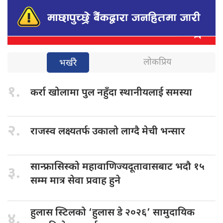
लोकप्रिय
भर्खरै
१.
कर्रा खोलामा
पुल नहुँदा स्थानीयलाई समस्या
२.
राजस्व लक्ष्यतर्फ
उकालो लाग्दै मेची भन्सार
सान्फ्रासिस्को महावाणिज्यदूतावासबाट
भदौ १५
३.
सम्म मात्र सेवा प्रवाह हुने
हुलास स्टिलको
‘हुलास डे २०२६’ सामुदायिक
४.