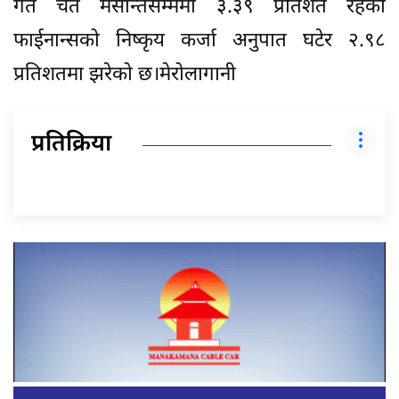
गत चैत मसान्तसम्ममा ३.३९ प्रतिशत रहेको
फाईनान्सको निष्कृय कर्जा अनुपात घटेर २.९८
प्रतिशतमा झरेको छ।मेरोलागानी
प्रतिक्रिया