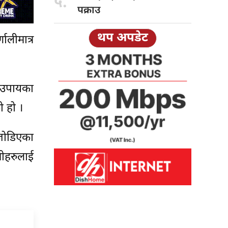
५.
पक्राउ
थप अपडेट
ालीमात्र
 उपायका
ो हो ।
 जोडिएका
ीहरुलाई