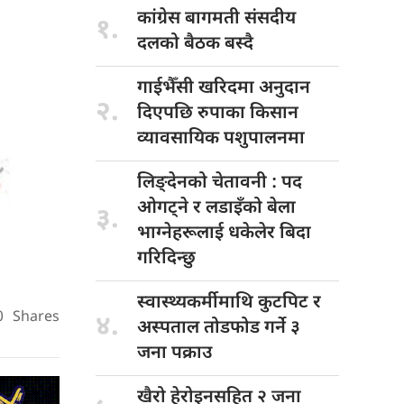
कांग्रेस बागमती
संसदीय
१.
दलको बैठक बस्दै
गाईभैँसी खरिदमा
अनुदान
२.
दिएपछि रुपाका किसान
व्यावसायिक पशुपालनमा
लिङ्देनको चेतावनी
: पद
ओगट्ने र लडाइँको बेला
३.
भाग्नेहरूलाई धकेलेर बिदा
गरिदिन्छु
स्वास्थ्यकर्मीमाथि कुटपिट
र
0
Shares
४.
अस्पताल तोडफोड गर्ने ३
जना पक्राउ
खैरो हेरोइनसहित
२ जना