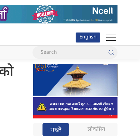
English
एको
लोकप्रिय
भर्खरै