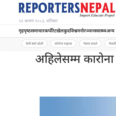
२३ श्रावण २०८३, शनिबार
गृहपृष्‍ठ
समाचार
कर्पोरेट
खेलकुद
विश्व
मनोरञ्जन
स्वास्थ्य
अन्य
केपी शर्मा ओली
कोरोना भाइरस
नेकपा एमाले
नेपाली
अहिलेसम्म कारोना