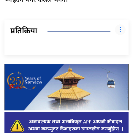
भ्याइँदैन भनेर कसैले भनेन।’
प्रतिक्रिया