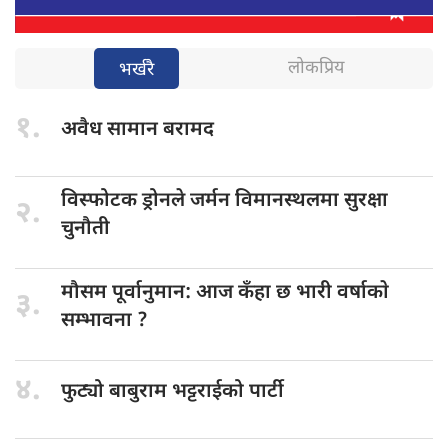
लोकप्रिय
भर्खरै
१.
अवैध सामान
बरामद
विस्फोटक ड्रोनले
जर्मन विमानस्थलमा सुरक्षा
२.
चुनौती
मौसम पूर्वानुमान:
आज कँहा छ भारी वर्षाकाे
३.
सम्भावना ?
४.
फुट्यो बाबुराम
भट्टराईको पार्टी