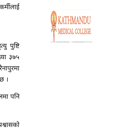
कर्मीलाई
ु पुष्टि
ख्या ३७५
ैनापुरमा
 छ ।
लमा पनि
रश्वासको