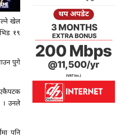
थप अपडेट
ल्ने खेल
ोभिड १९
ाउन पुगे
ि एकैपटक
 । उनले
मीमा पनि