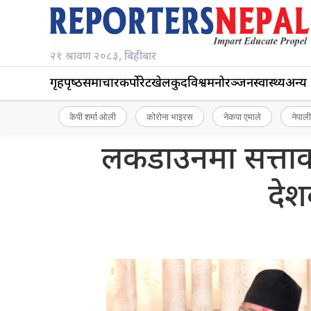
२१ श्रावण २०८३, बिहीबार
गृहपृष्‍ठ
समाचार
कर्पोरेट
खेलकुद
विश्व
मनोरञ्जन
स्वास्थ्य
अन्य
केपी शर्मा ओली
कोरोना भाइरस
नेकपा एमाले
नेपाली
लकडाउनमा सत्ताक
देश