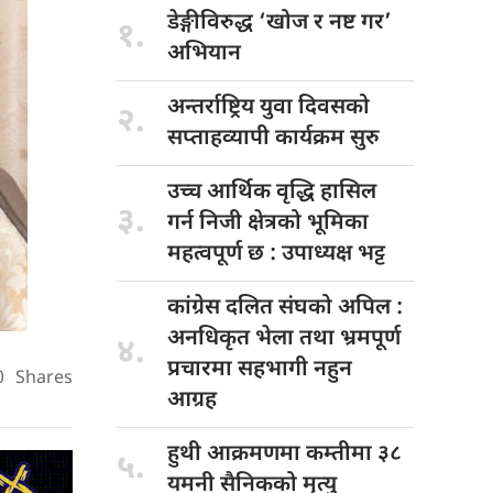
डेङ्गीविरुद्ध ‘खोज
र नष्ट गर’
१.
अभियान
अन्तर्राष्ट्रिय युवा
दिवसको
२.
सप्ताहव्यापी कार्यक्रम सुरु
उच्च आर्थिक
वृद्धि हासिल
३.
गर्न निजी क्षेत्रको भूमिका
महत्वपूर्ण छ : उपाध्यक्ष भट्ट
कांग्रेस दलित
संघको अपिल :
अनधिकृत भेला तथा भ्रमपूर्ण
४.
प्रचारमा सहभागी नहुन
0
Shares
आग्रह
हुथी आक्रमणमा
कम्तीमा ३८
५.
यमनी सैनिकको मृत्यु