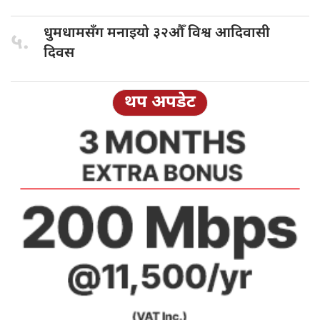
धुमधामसँग मनाइयो
३२औँ विश्व आदिवासी
५.
दिवस
थप अपडेट