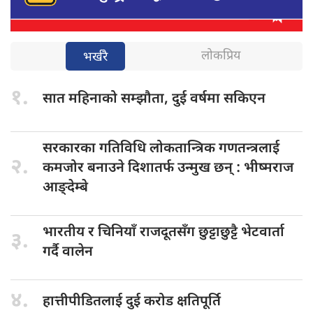
लोकप्रिय
भर्खरै
१.
सात महिनाको
सम्झौता, दुई वर्षमा सकिएन
सरकारका गतिविधि
लोकतान्त्रिक गणतन्त्रलाई
२.
कमजोर बनाउने दिशातर्फ उन्मुख छन् : भीष्मराज
आङ्देम्बे
भारतीय र
चिनियाँ राजदूतसँग छुट्टाछुट्टै भेटवार्ता
३.
गर्दै वालेन
४.
हात्तीपीडितलाई दुई
करोड क्षतिपूर्ति