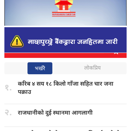
लोकप्रिय
भर्खरै
करिब ४
सय १८ किलो गाँजा सहित चार जना
१.
पक्राउ
२.
राजधानीको दुई
स्थानमा आगलागी