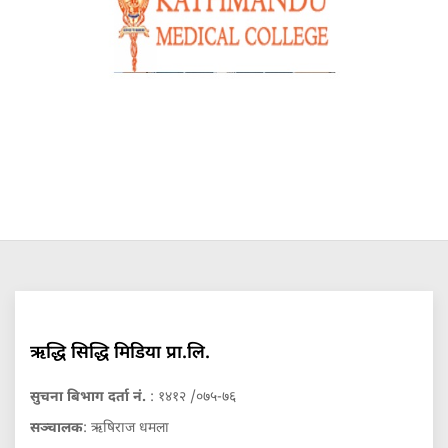
ऋद्धि सिद्धि मिडिया प्रा.लि.
सुचना बिभाग दर्ता नं.
: १४१२ /०७५-७६
सञ्चालक
: ऋषिराज धमला