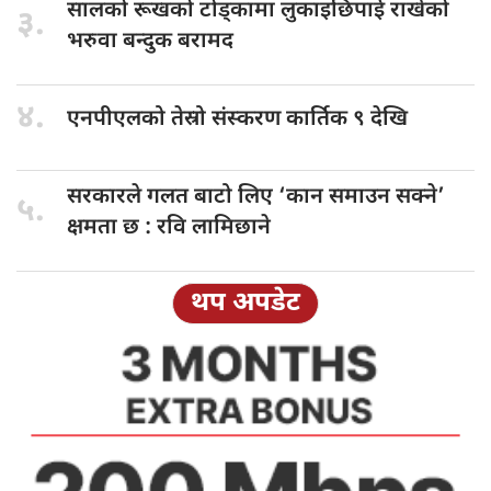
सालको रूखको
टोड्कामा लुकाइछिपाई राखेको
३.
भरुवा बन्दुक बरामद
४.
एनपीएलको तेस्रो
संस्करण कार्तिक ९ देखि
सरकारले गलत
बाटो लिए ‘कान समाउन सक्ने’
५.
क्षमता छ : रवि लामिछाने
थप अपडेट