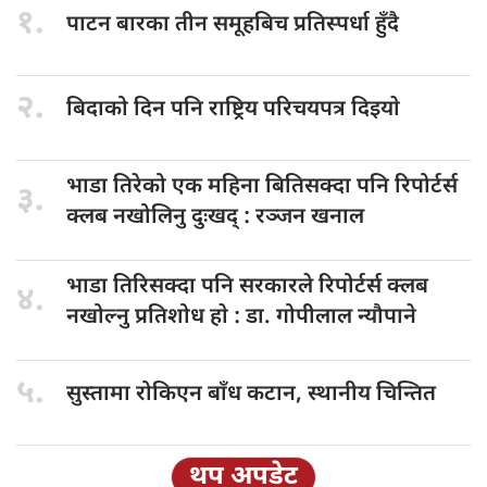
१.
पाटन बारका
तीन समूहबिच प्रतिस्पर्धा हुँदै
२.
बिदाको दिन
पनि राष्ट्रिय परिचयपत्र दिइयाे
भाडा तिरेको
एक महिना बितिसक्दा पनि रिपोर्टर्स
३.
क्लब नखोलिनु दुःखद् : रञ्जन खनाल
भाडा तिरिसक्दा
पनि सरकारले रिपोर्टर्स क्लब
४.
नखोल्नु प्रतिशोध हाे : डा‍‍‍. गोपीलाल न्यौपाने
५.
सुस्तामा रोकिएन
बाँध कटान, स्थानीय चिन्तित
थप अपडेट