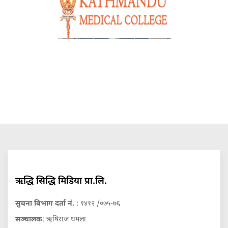
ऋद्धि सिद्धि मिडिया प्रा.लि.
सुचना बिभाग दर्ता नं.
: १४१२ /०७५-७६
सञ्चालक
: ऋषिराज धमला