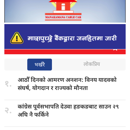
लोकप्रिय
भर्खरै
आठौँ दिनको
आमरण अनशन: विनय यादवको
१.
संघर्ष, योगदान र राज्यको मौनता
कांग्रेस पूर्वसभापति
देउवा हङकङबाट साउन २९
२.
अघि नै फर्किने