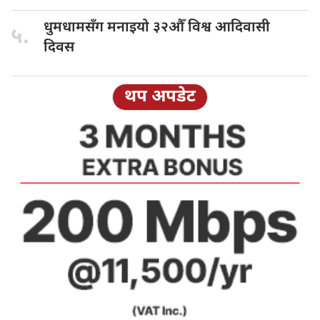
धुमधामसँग मनाइयो
३२औँ विश्व आदिवासी
५.
दिवस
थप अपडेट