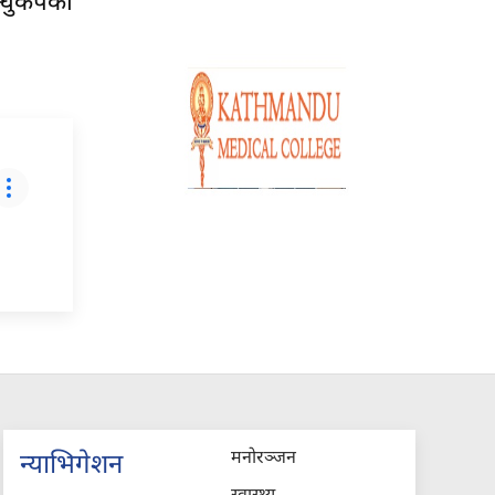
न्धुकपको
मनोरञ्जन
न्याभिगेशन