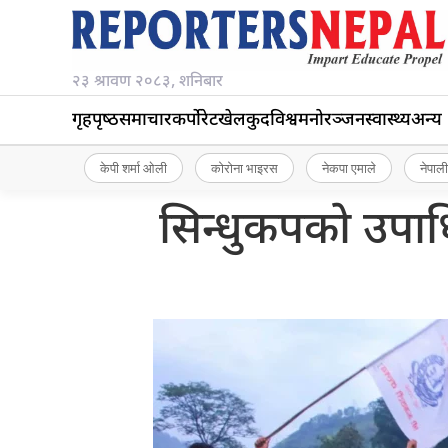
२३ श्रावण २०८३, शनिबार
गृहपृष्‍ठ
समाचार
कर्पोरेट
खेलकुद
विश्व
मनोरञ्जन
स्वास्थ्य
अन्य
केपी शर्मा ओली
कोरोना भाइरस
नेकपा एमाले
नेपाली
सिन्धुकपको उपाध