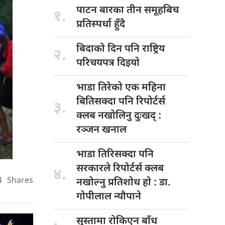
पाटन बारका
तीन समूहबिच
१.
प्रतिस्पर्धा हुँदै
बिदाको दिन
पनि राष्ट्रिय
२.
परिचयपत्र दिइयाे
भाडा तिरेको
एक महिना
बितिसक्दा पनि रिपोर्टर्स
३.
क्लब नखोलिनु दुःखद् :
रञ्जन खनाल
भाडा तिरिसक्दा
पनि
सरकारले रिपोर्टर्स क्लब
४.
4
Shares
नखोल्नु प्रतिशोध हाे : डा‍‍‍.
गोपीलाल न्यौपाने
सुस्तामा रोकिएन
बाँध