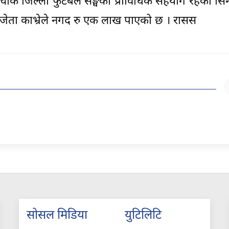
ाल्चोक जिल्ला फुटबल सङ्घको प्राविधिक सहयोग रहेको सि
जेता काभ्रेले नगद रु एक लाख पाएको छ । रासस
सोसल मिडिया
युटिलिटि