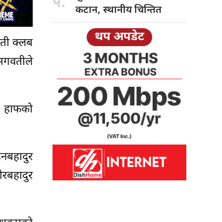
५.
कटान, स्थानीय चिन्तित
थप अपडेट
वती क्लब
 भगवतीले
ो हाफको
हनबहादुर
ीरबहादुर