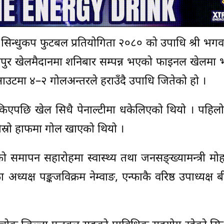
ो सिन्धुकप फुटबल प्रतियोगिता २०८० को उपाधि श्री भग
्तपुर खेलमैदानमा शनिबार सम्पन्न भएको फाइनल खेलमा
ुटआउटमा ४–२ गोलअन्तरले हराउँदै उपाधि जितेको हो ।
िएपछि खेल सिधै पेनाल्टीमा धकेलिएको थियो । पहिल
दोस्रो हाफमा गोल खाएको थियो ।
 समापन सहारोहमा स्वास्थ्य तथा जनसङ्ख्यामन्त्री मो
ध्यक्ष पङ्कजविक्रम नेम्वाङ, एन्फाकै वरिष्ठ उपाध्यक्ष ब