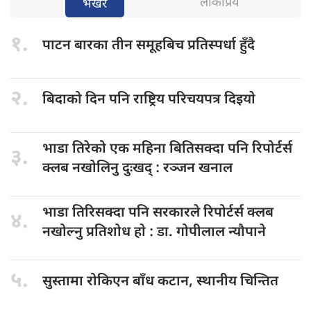
लोकप्रिय
भर्खरै
१.
पाटन बारका
तीन समूहबिच प्रतिस्पर्धा हुँदै
२.
बिदाको दिन
पनि राष्ट्रिय परिचयपत्र दिइयाे
भाडा तिरेको
एक महिना बितिसक्दा पनि रिपोर्टर्स
३.
क्लब नखोलिनु दुःखद् : रञ्जन खनाल
भाडा तिरिसक्दा
पनि सरकारले रिपोर्टर्स क्लब
४.
नखोल्नु प्रतिशोध हाे : डा‍‍‍. गोपीलाल न्यौपाने
५.
सुस्तामा रोकिएन
बाँध कटान, स्थानीय चिन्तित