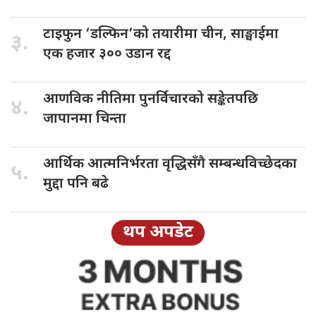
टाइफुन ‘डल्फिन’को
तयारीमा चीन, साङ्घाईमा
३.
एक हजार ३०० उडान रद्द
आणविक नीतिमा
पुनर्विचारको सङ्केतपछि
४.
जापानमा चिन्ता
आर्थिक आत्मनिर्भरता
वृद्धिसँगै सम्बन्धविच्छेदका
५.
मुद्दा पनि बढे
थप अपडेट