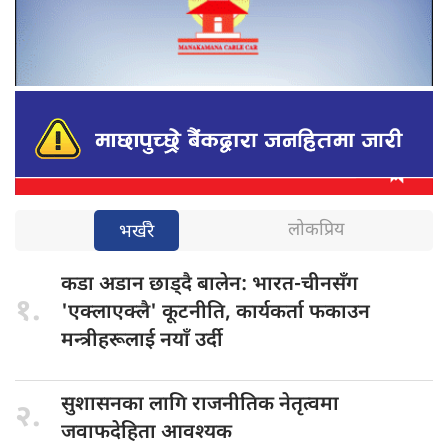
लोकप्रिय
भर्खरै
कडा अडान
छाड्दै बालेन: भारत-चीनसँग
१.
'एक्लाएक्लै' कूटनीति, कार्यकर्ता फकाउन
मन्त्रीहरूलाई नयाँ उर्दी
सुशासनका लागि
राजनीतिक नेतृत्वमा
२.
जवाफदेहिता आवश्यक