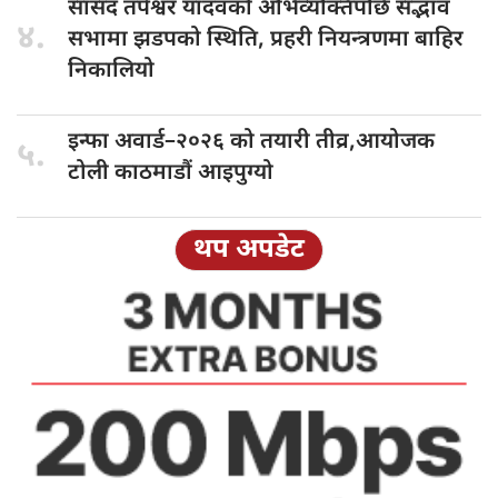
सांसद तपेश्वर
यादवको अभिव्यक्तिपछि सद्भाव
४.
सभामा झडपको स्थिति, प्रहरी नियन्त्रणमा बाहिर
निकालियो
इन्फा अवार्ड–२०२६
को तयारी तीव्र,आयोजक
५.
टोली काठमाडौं आइपुग्यो
थप अपडेट