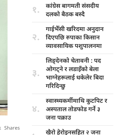
कांग्रेस बागमती
संसदीय
१.
दलको बैठक बस्दै
गाईभैँसी खरिदमा
अनुदान
२.
दिएपछि रुपाका किसान
व्यावसायिक पशुपालनमा
लिङ्देनको चेतावनी
: पद
ओगट्ने र लडाइँको बेला
३.
भाग्नेहरूलाई धकेलेर बिदा
गरिदिन्छु
स्वास्थ्यकर्मीमाथि कुटपिट
र
४.
अस्पताल तोडफोड गर्ने ३
जना पक्राउ
k
Shares
खैरो हेरोइनसहित
२ जना