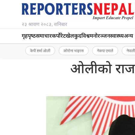
२३ श्रावण २०८३, शनिबार
गृहपृष्‍ठ
समाचार
कर्पोरेट
खेलकुद
विश्व
मनोरञ्जन
स्वास्थ्य
अन्य
केपी शर्मा ओली
कोरोना भाइरस
नेकपा एमाले
नेपाली
ओलीको राजन