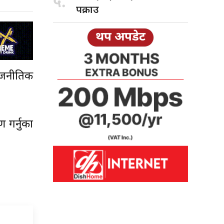
५.
पक्राउ
थप अपडेट
ाजनीतिक
 गर्नुका