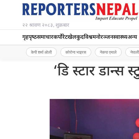
२२ श्रावण २०८३, शुक्रबार
गृहपृष्‍ठ
समाचार
कर्पोरेट
खेलकुद
विश्व
मनोरञ्जन
स्वास्थ्य
अन्य
केपी शर्मा ओली
कोरोना भाइरस
नेकपा एमाले
नेपाली
‘डि स्टार डान्स 