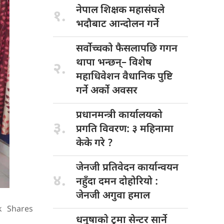
नेपाल शिक्षक
महासंघले
१.
भदौबाट आन्दोलन गर्ने
सर्वोच्चको फैसलापछि
गगन
थापा भन्छन्– विशेष
२.
महाधिवेशन वैधानिक पुष्टि
गर्ने अर्को अवसर
प्रधानमन्त्री कार्यालयको
३.
प्रगति विवरण: ३ महिनामा
केके गरे ?
जेनजी प्रतिवेदन
कार्यान्वयन
४.
नहुँदा दमन दोहोरियो :
जेनजी अगुवा हमाल
k
Shares
धनुषाकाे ट्रमा
सेन्टर सार्ने