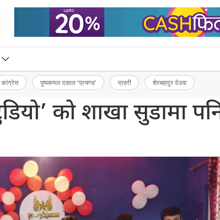
 कांग्रेस
पुष्पकमल दाहाल ‘प्रचण्ड’
प्रहरी
शेरबहादुर देउवा
स्टुडियो’ को शाखा सुडामा पन