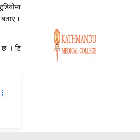
टुडियोमा
े बताए ।
 छ । डि