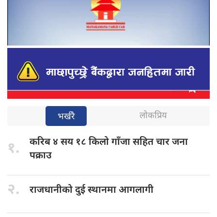
लोकप्रिय
भर्खरै
करिब ४
सय १८ किलो गाँजा सहित चार जना
१.
पक्राउ
२.
राजधानीको दुई
स्थानमा आगलागी