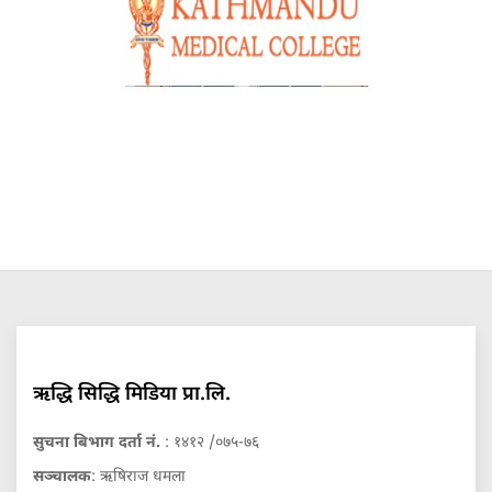
ऋद्धि सिद्धि मिडिया प्रा.लि.
सुचना बिभाग दर्ता नं.
: १४१२ /०७५-७६
सञ्चालक
: ऋषिराज धमला