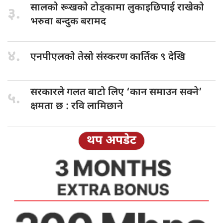
सालको रूखको
टोड्कामा लुकाइछिपाई राखेको
३.
भरुवा बन्दुक बरामद
४.
एनपीएलको तेस्रो
संस्करण कार्तिक ९ देखि
सरकारले गलत
बाटो लिए ‘कान समाउन सक्ने’
५.
क्षमता छ : रवि लामिछाने
थप अपडेट