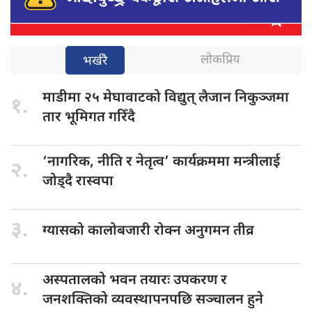
लोकप्रिय
भर्खरै
माडीमा २५
मेघावाटको विद्युत् लैजान निकुञ्जमा
१.
तार भूमिगत गरिँदै
‘नागरिक, नीति
र नेतृत्व’ कार्यक्रममा मन्त्रीलाई
२.
जोड्दै रास्वपा
३.
ग्यासको कालोबजारी
रोक्न अनुगमन तीव्र
अस्पतालको भवन
तयारः उपकरण र
४.
जनशक्तिको व्यवस्थापनपछि सञ्चालन हुने