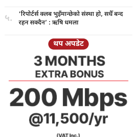
‘रिपोर्टर्स क्लब
भुइँमान्छेको संस्था हो, सधैँ बन्द
५.
रहन सक्दैन’ : ऋषि धमला
थप अपडेट