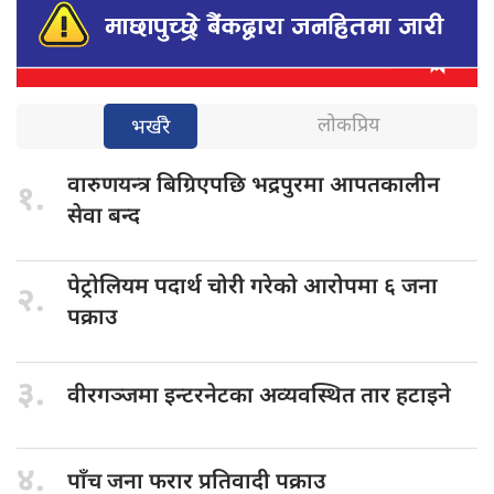
लोकप्रिय
भर्खरै
वारुणयन्त्र बिग्रिएपछि
भद्रपुरमा आपतकालीन
१.
सेवा बन्द
पेट्रोलियम पदार्थ
चोरी गरेको आरोपमा ६ जना
२.
पक्राउ
३.
वीरगञ्जमा इन्टरनेटका
अव्यवस्थित तार हटाइने
४.
पाँच जना
फरार प्रतिवादी पक्राउ