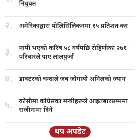
नियुक्त
२.
अमेरिकाद्वारा पोलिसिलिकनमा
१५ प्रतिशत कर
नापी भएको
करिब ५८ वर्षपछि रोहिणीका २७१
३.
परिवारले पाए लालपुर्जा
४.
डाक्टरको चन्दाले
जब जोगायो अनिलको ज्यान
कोसीमा कांग्रेसका
मन्त्रीहरूले आइतबारसम्ममा
५.
राजीनामा दिने
थप अपडेट