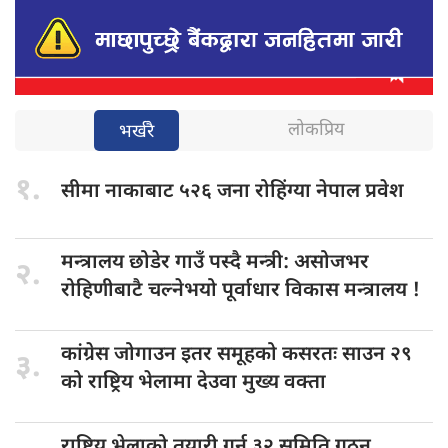
लोकप्रिय
भर्खरै
१.
सीमा नाकाबाट
५२६ जना रोहिंग्या नेपाल प्रवेश
मन्त्रालय छोडेर
गाउँ पस्दै मन्त्री: असोजभर
२.
रोहिणीबाटै चल्नेभयो पूर्वाधार विकास मन्त्रालय !
कांग्रेस जोगाउन
इतर समूहको कसरतः साउन २९
३.
को राष्ट्रिय भेलामा देउवा मुख्य वक्ता
राष्ट्रिय भेलाको
तयारी गर्न ३२ समिति गठन,