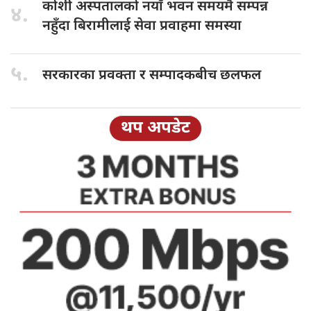
कोशी अस्पतालको
नयाँ भवन समयमै सम्पन्न
४.
नहुँदा बिरामीलाई सेवा प्रवाहमा समस्या
५.
सरकारका प्रवक्ता
र सम्पादकबीच छलफल
थप अपडेट