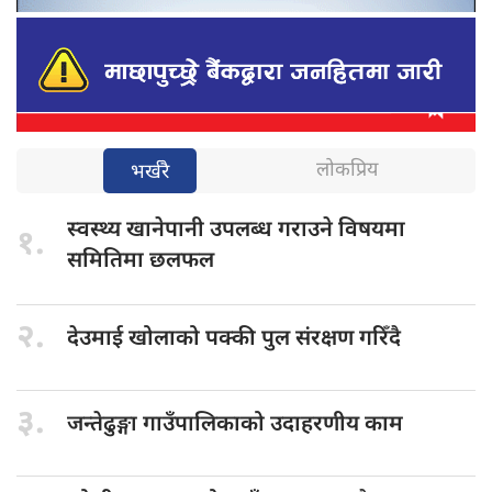
लोकप्रिय
भर्खरै
स्वस्थ्य खानेपानी
उपलब्ध गराउने विषयमा
१.
समितिमा छलफल
२.
देउमाई खोलाको
पक्की पुल संरक्षण गरिँदै
३.
जन्तेढुङ्गा गाउँपालिकाको
उदाहरणीय काम