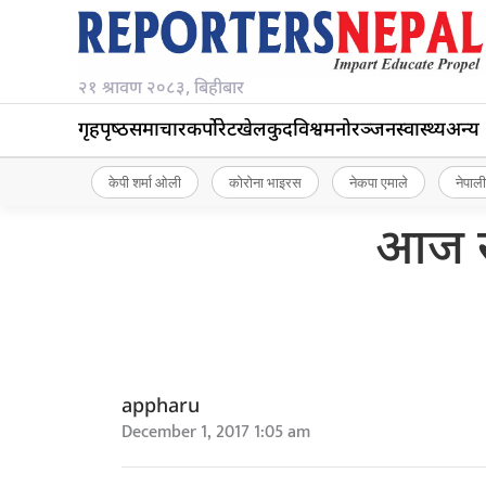
२१ श्रावण २०८३, बिहीबार
गृहपृष्‍ठ
समाचार
कर्पोरेट
खेलकुद
विश्व
मनोरञ्जन
स्वास्थ्य
अन्य
केपी शर्मा ओली
कोरोना भाइरस
नेकपा एमाले
नेपाली
आज स
appharu
December 1, 2017 1:05 am