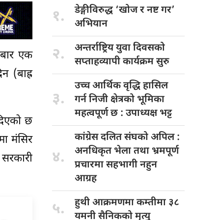
डेङ्गीविरुद्ध ‘खोज
र नष्ट गर’
१.
अभियान
अन्तर्राष्ट्रिय युवा
दिवसको
२.
हीबार एक
सप्ताहव्यापी कार्यक्रम सुरु
न (बाह्र
उच्च आर्थिक
वृद्धि हासिल
३.
गर्न निजी क्षेत्रको भूमिका
महत्वपूर्ण छ : उपाध्यक्ष भट्ट
 दिएको छ
कांग्रेस दलित
संघको अपिल :
मा मंसिर
अनधिकृत भेला तथा भ्रमपूर्ण
४.
 सरकारी
प्रचारमा सहभागी नहुन
आग्रह
हुथी आक्रमणमा
कम्तीमा ३८
५.
यमनी सैनिकको मृत्यु