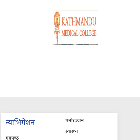
मनोरञ्जन
न्याभिगेशन
स्वास्थ्य
गृहपृष्‍ठ